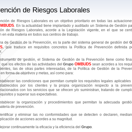
ención de Riesgos Laborales
nción de Riesgos Laborales es un objetivo prioritario en todas las actuacione
OMBUDS
. En la actualidad tiene implantado y auditado un Sistema de Gestión pa
ón de Riesgos Laborales, acorde a la Legislación vigente, en el que se cent
n en esta materia en todos sus centros de trabajo.
ma de Gestión de la Prevención, es la parte del sistema general de gestión del
G
S
, que traduce en requisitos concretos la Política de Prevención definida p
n.
trumento de gestión, el Sistema de Gestión de la Prevención tiene como fina
OMBUDS
 que los efectos de las actividades del
Grupo
sean acordes a los requi
lientes, las de otras partes interesadas, de la Política de Gestión de la Preve
 en forma de objetivos y metas, así como para:
stablecer las condiciones que permitan cumplir los requisitos legales aplicables 
stablecidos por los clientes y la propia organización respecto a la preven
elacionados con los servicios que se ofrecen y/o suministran, tratando de cumpli
equisitos y superar sus expectativas.
stablecer la organización y procedimientos que permitan la adecuada gesti
ateria de prevención.
dentificar y eliminar las no conformidades que se detecten o declaren, median
plicación de acciones acordes a su magnitud.
ejorar continuamente la eficacia y la eficiencia del
Grupo
.