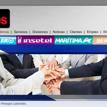
lencia
|
Servicios
|
Divisiones
|
Noticias
|
Clientes
|
Empleo
|
E
e Riesgos Laborales