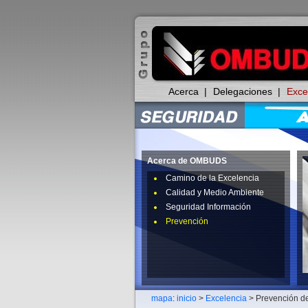
Acerca
|
Delegaciones
|
Exce
Acerca de OMBUDS
Camino de la Excelencia
Calidad y Medio Ambiente
Seguridad Información
Prevención
mapa
:
inicio
>
Excelencia
> Prevención d