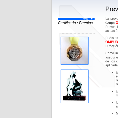
Prev
La preve
Certificado / Premios
Grupo
Prevenci
actuació
El Siste
OMBUD
Direcció
Como ins
asegurar
de los c
aplicada
E
e
r
r
E
m
I
a
M