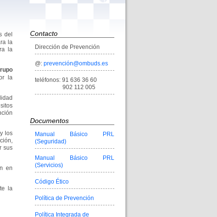
Contacto
s del
ra la
Dirección de Prevención
ra la
@:
prevención@ombuds.es
rupo
or la
teléfonos: 91 636 36 60
902 112 005
lidad
sitos
nción
Documentos
y los
Manual Básico PRL
ción,
(Seguridad)
r sus
Manual Básico PRL
(Servicios)
ón en
Código Ético
te la
Política de Prevención
Política Integrada de