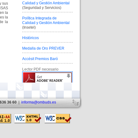
Calidad y Gestión Ambiental
y sus
(Seguridad y Servicios)
OHSAS
en la
es la
Política Integrada de
de la
Calidad y Gestión Ambiental
(Insetel)
Históricos
Medalla de Oro PREVER
Accésit Premios Baró
Lector PDF necesario
636 36 60
|
informa@ombuds.es